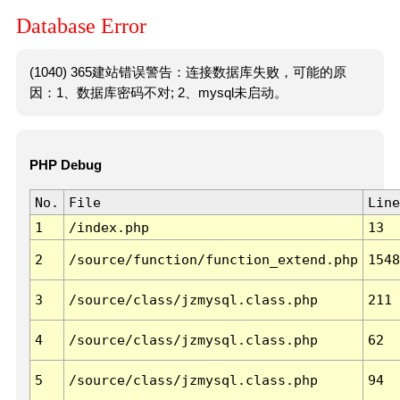
Database Error
(1040) 365建站错误警告：连接数据库失败，可能的原
因：1、数据库密码不对; 2、mysql未启动。
PHP Debug
No.
File
Line
1
/index.php
13
2
/source/function/function_extend.php
1548
3
/source/class/jzmysql.class.php
211
4
/source/class/jzmysql.class.php
62
5
/source/class/jzmysql.class.php
94