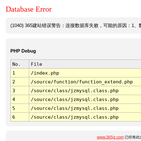
Database Error
(1040) 365建站错误警告：连接数据库失败，可能的原因：1、数
PHP Debug
No.
File
1
/index.php
2
/source/function/function_extend.php
3
/source/class/jzmysql.class.php
4
/source/class/jzmysql.class.php
5
/source/class/jzmysql.class.php
6
/source/class/jzmysql.class.php
www.365jz.com
已经将此