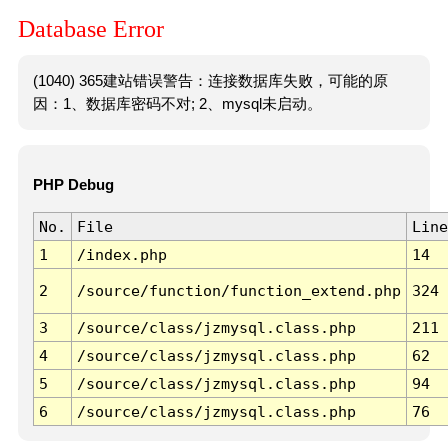
Database Error
(1040) 365建站错误警告：连接数据库失败，可能的原
因：1、数据库密码不对; 2、mysql未启动。
PHP Debug
No.
File
Line
1
/index.php
14
2
/source/function/function_extend.php
324
3
/source/class/jzmysql.class.php
211
4
/source/class/jzmysql.class.php
62
5
/source/class/jzmysql.class.php
94
6
/source/class/jzmysql.class.php
76