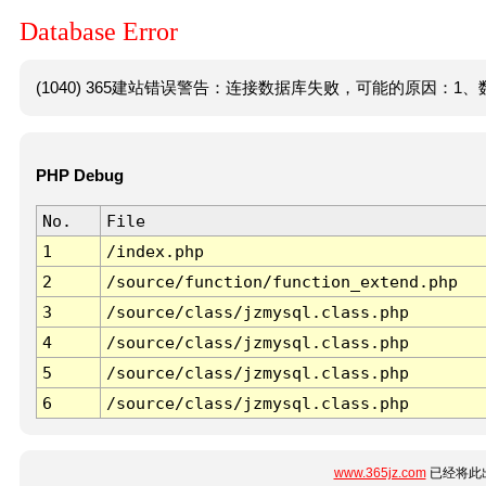
Database Error
(1040) 365建站错误警告：连接数据库失败，可能的原因：1、数
PHP Debug
No.
File
1
/index.php
2
/source/function/function_extend.php
3
/source/class/jzmysql.class.php
4
/source/class/jzmysql.class.php
5
/source/class/jzmysql.class.php
6
/source/class/jzmysql.class.php
www.365jz.com
已经将此