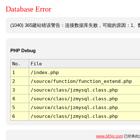
Database Error
(1040) 365建站错误警告：连接数据库失败，可能的原因：1、数
PHP Debug
No.
File
1
/index.php
2
/source/function/function_extend.php
3
/source/class/jzmysql.class.php
4
/source/class/jzmysql.class.php
5
/source/class/jzmysql.class.php
6
/source/class/jzmysql.class.php
www.365jz.com
已经将此