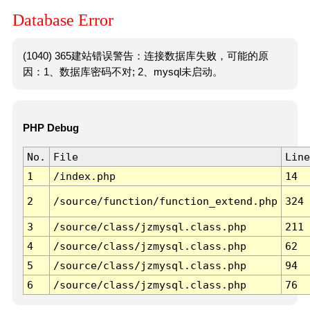
Database Error
(1040) 365建站错误警告：连接数据库失败，可能的原
因：1、数据库密码不对; 2、mysql未启动。
PHP Debug
No.
File
Line
1
/index.php
14
2
/source/function/function_extend.php
324
3
/source/class/jzmysql.class.php
211
4
/source/class/jzmysql.class.php
62
5
/source/class/jzmysql.class.php
94
6
/source/class/jzmysql.class.php
76