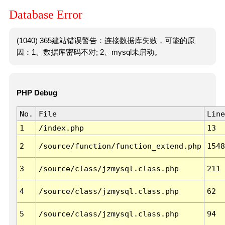
Database Error
(1040) 365建站错误警告：连接数据库失败，可能的原
因：1、数据库密码不对; 2、mysql未启动。
PHP Debug
No.
File
Line
1
/index.php
13
2
/source/function/function_extend.php
1548
3
/source/class/jzmysql.class.php
211
4
/source/class/jzmysql.class.php
62
5
/source/class/jzmysql.class.php
94