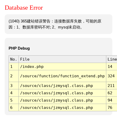
Database Error
(1040) 365建站错误警告：连接数据库失败，可能的原
因：1、数据库密码不对; 2、mysql未启动。
PHP Debug
No.
File
Line
1
/index.php
14
2
/source/function/function_extend.php
324
3
/source/class/jzmysql.class.php
211
4
/source/class/jzmysql.class.php
62
5
/source/class/jzmysql.class.php
94
6
/source/class/jzmysql.class.php
76