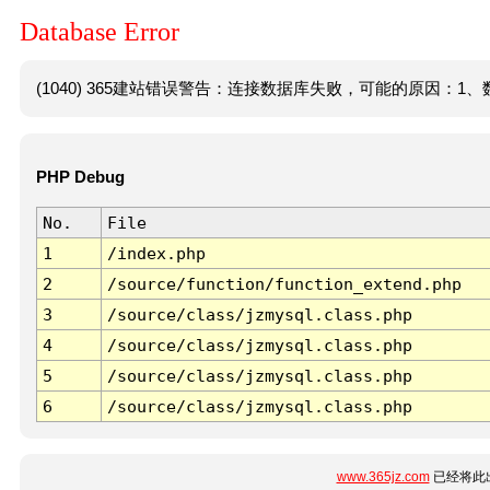
Database Error
(1040) 365建站错误警告：连接数据库失败，可能的原因：1、数
PHP Debug
No.
File
1
/index.php
2
/source/function/function_extend.php
3
/source/class/jzmysql.class.php
4
/source/class/jzmysql.class.php
5
/source/class/jzmysql.class.php
6
/source/class/jzmysql.class.php
www.365jz.com
已经将此