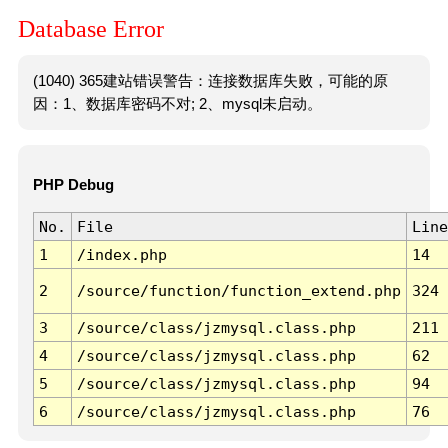
Database Error
(1040) 365建站错误警告：连接数据库失败，可能的原
因：1、数据库密码不对; 2、mysql未启动。
PHP Debug
No.
File
Line
1
/index.php
14
2
/source/function/function_extend.php
324
3
/source/class/jzmysql.class.php
211
4
/source/class/jzmysql.class.php
62
5
/source/class/jzmysql.class.php
94
6
/source/class/jzmysql.class.php
76