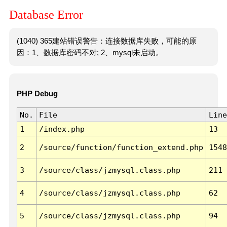
Database Error
(1040) 365建站错误警告：连接数据库失败，可能的原
因：1、数据库密码不对; 2、mysql未启动。
PHP Debug
No.
File
Line
1
/index.php
13
2
/source/function/function_extend.php
1548
3
/source/class/jzmysql.class.php
211
4
/source/class/jzmysql.class.php
62
5
/source/class/jzmysql.class.php
94