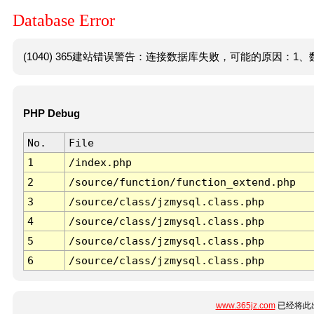
Database Error
(1040) 365建站错误警告：连接数据库失败，可能的原因：1、数
PHP Debug
No.
File
1
/index.php
2
/source/function/function_extend.php
3
/source/class/jzmysql.class.php
4
/source/class/jzmysql.class.php
5
/source/class/jzmysql.class.php
6
/source/class/jzmysql.class.php
www.365jz.com
已经将此