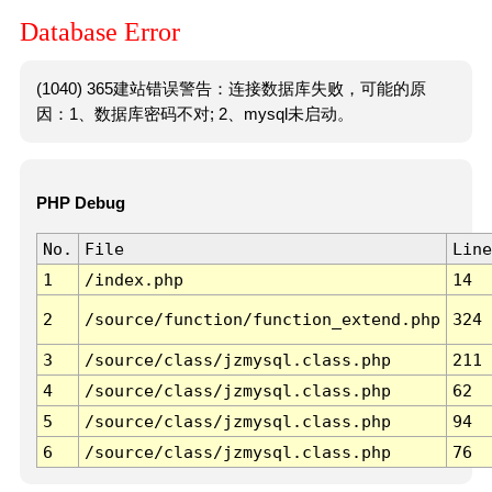
Database Error
(1040) 365建站错误警告：连接数据库失败，可能的原
因：1、数据库密码不对; 2、mysql未启动。
PHP Debug
No.
File
Line
1
/index.php
14
2
/source/function/function_extend.php
324
3
/source/class/jzmysql.class.php
211
4
/source/class/jzmysql.class.php
62
5
/source/class/jzmysql.class.php
94
6
/source/class/jzmysql.class.php
76