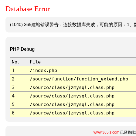
Database Error
(1040) 365建站错误警告：连接数据库失败，可能的原因：1、数
PHP Debug
No.
File
1
/index.php
2
/source/function/function_extend.php
3
/source/class/jzmysql.class.php
4
/source/class/jzmysql.class.php
5
/source/class/jzmysql.class.php
6
/source/class/jzmysql.class.php
www.365jz.com
已经将此