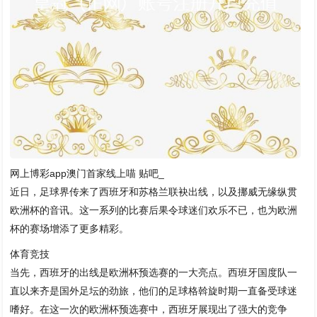
网上博彩app澳门首家线上喵 贴吧_
近日，足球界传来了西班牙和苏格兰联袂出线，以及挪威无缘纵贯
欧洲杯的音讯。这一系列的比赛后果令球迷们欢乐不已，也为欧洲
杯的赛场增添了更多精彩。
体育竞技
当先，西班牙的出线是欧洲杯预选赛的一大亮点。西班牙国度队一
直以来齐是国外足坛的劲旅，他们的足球格斡旋时期一直备受球迷
嗜好。在这一次的欧洲杯预选赛中，西班牙展现出了强大的竞争