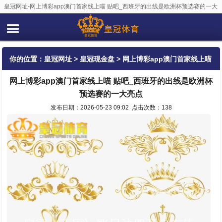
皇冠网址-网上博彩app澳门首家线上喵 贴吧_西班牙的出线是欧洲杯预选赛的一大
亮点
你的位置：
皇冠网址
>
皇冠现金盘
> 网上博彩app澳门首家线上喵
网上博彩app澳门首家线上喵 贴吧_西班牙的出线是欧洲杯
贴吧_西班牙的出线是欧洲杯预选赛的一大亮点
预选赛的一大亮点
发布日期：2026-05-23 09:02 点击次数：138