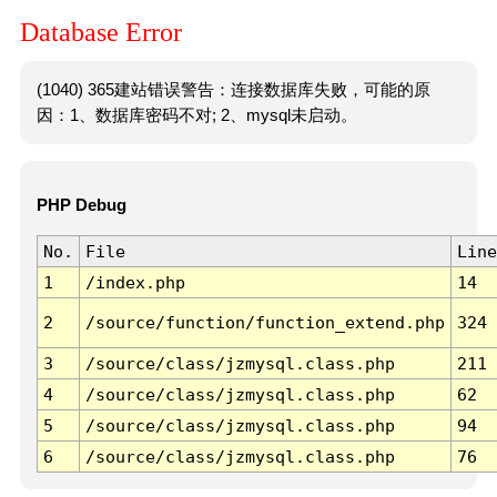
Database Error
(1040) 365建站错误警告：连接数据库失败，可能的原
因：1、数据库密码不对; 2、mysql未启动。
PHP Debug
No.
File
Line
1
/index.php
14
2
/source/function/function_extend.php
324
3
/source/class/jzmysql.class.php
211
4
/source/class/jzmysql.class.php
62
5
/source/class/jzmysql.class.php
94
6
/source/class/jzmysql.class.php
76