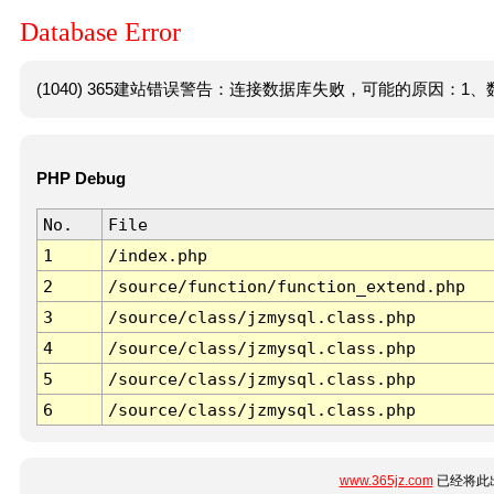
Database Error
(1040) 365建站错误警告：连接数据库失败，可能的原因：1、数
PHP Debug
No.
File
1
/index.php
2
/source/function/function_extend.php
3
/source/class/jzmysql.class.php
4
/source/class/jzmysql.class.php
5
/source/class/jzmysql.class.php
6
/source/class/jzmysql.class.php
www.365jz.com
已经将此