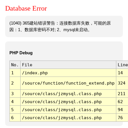
Database Error
(1040) 365建站错误警告：连接数据库失败，可能的原
因：1、数据库密码不对; 2、mysql未启动。
PHP Debug
No.
File
Line
1
/index.php
14
2
/source/function/function_extend.php
324
3
/source/class/jzmysql.class.php
211
4
/source/class/jzmysql.class.php
62
5
/source/class/jzmysql.class.php
94
6
/source/class/jzmysql.class.php
76