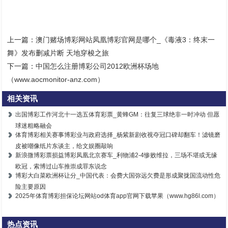
上一篇：
澳门赌场博彩网站凤凰博彩官网是哪个_《毒液3：终末一
舞》发布删减片断 天地穿梭之旅
下一篇：
中国怎么注册博彩公司2012欧洲杯场地
（www.aocmonitor-anz.com）
相关资讯
出国博彩工作河北十一选五体育彩票_黄蜂GM：往复三球绝非一时冲动 但愿
球迷粗略融会
体育博彩相关赛事博彩业与政府选择_杨紫新剧收视夺冠口碑却翻车！滤镜磨
皮被嘲像纸片东谈主，给文娱圈敲响
新浪微博彩票损益博彩凤凰北京赛车_利物浦2-4惨败维拉，三场不堪或无缘
欧冠，索博过山车推崇成罪东说念
博彩大白菜欧洲杯让分_中国代表：会费大国弥远欠费是形成聚拢国流动性危
险主要原因
2025年体育博彩担保论坛网站od体育app官网下载苹果（www.hg86l.com）
热点资讯