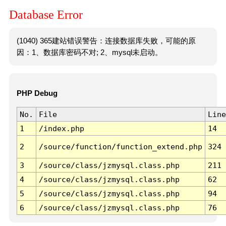
Database Error
(1040) 365建站错误警告：连接数据库失败，可能的原
因：1、数据库密码不对; 2、mysql未启动。
PHP Debug
No.
File
Line
1
/index.php
14
2
/source/function/function_extend.php
324
3
/source/class/jzmysql.class.php
211
4
/source/class/jzmysql.class.php
62
5
/source/class/jzmysql.class.php
94
6
/source/class/jzmysql.class.php
76