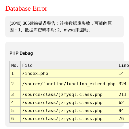
Database Error
(1040) 365建站错误警告：连接数据库失败，可能的原
因：1、数据库密码不对; 2、mysql未启动。
PHP Debug
No.
File
Line
1
/index.php
14
2
/source/function/function_extend.php
324
3
/source/class/jzmysql.class.php
211
4
/source/class/jzmysql.class.php
62
5
/source/class/jzmysql.class.php
94
6
/source/class/jzmysql.class.php
76