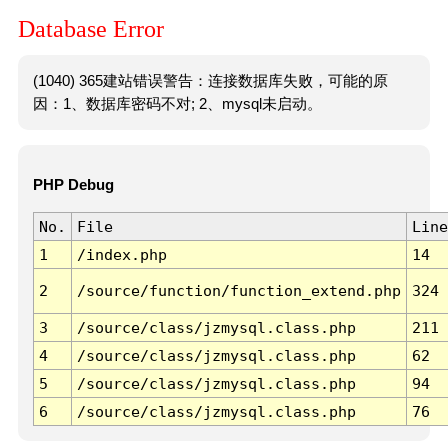
Database Error
(1040) 365建站错误警告：连接数据库失败，可能的原
因：1、数据库密码不对; 2、mysql未启动。
PHP Debug
No.
File
Line
1
/index.php
14
2
/source/function/function_extend.php
324
3
/source/class/jzmysql.class.php
211
4
/source/class/jzmysql.class.php
62
5
/source/class/jzmysql.class.php
94
6
/source/class/jzmysql.class.php
76