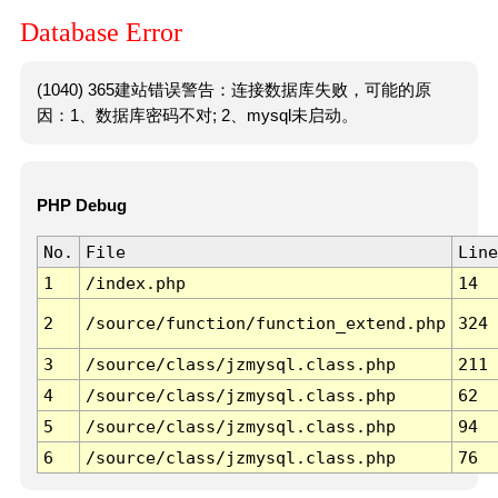
Database Error
(1040) 365建站错误警告：连接数据库失败，可能的原
因：1、数据库密码不对; 2、mysql未启动。
PHP Debug
No.
File
Line
1
/index.php
14
2
/source/function/function_extend.php
324
3
/source/class/jzmysql.class.php
211
4
/source/class/jzmysql.class.php
62
5
/source/class/jzmysql.class.php
94
6
/source/class/jzmysql.class.php
76