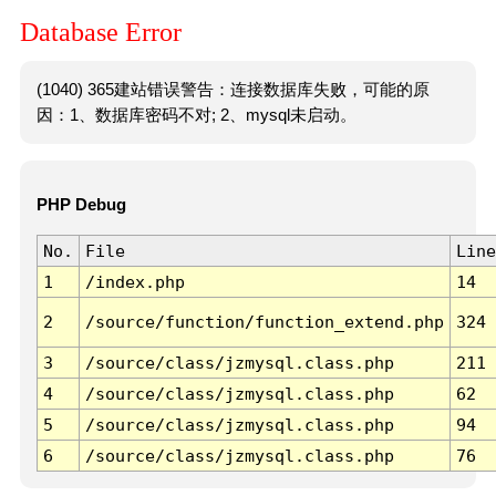
Database Error
(1040) 365建站错误警告：连接数据库失败，可能的原
因：1、数据库密码不对; 2、mysql未启动。
PHP Debug
No.
File
Line
1
/index.php
14
2
/source/function/function_extend.php
324
3
/source/class/jzmysql.class.php
211
4
/source/class/jzmysql.class.php
62
5
/source/class/jzmysql.class.php
94
6
/source/class/jzmysql.class.php
76