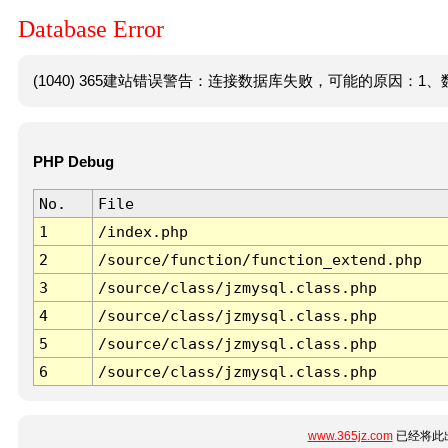
Database Error
(1040) 365建站错误警告：连接数据库失败，可能的原因：1、数
PHP Debug
No.
File
1
/index.php
2
/source/function/function_extend.php
3
/source/class/jzmysql.class.php
4
/source/class/jzmysql.class.php
5
/source/class/jzmysql.class.php
6
/source/class/jzmysql.class.php
www.365jz.com
已经将此