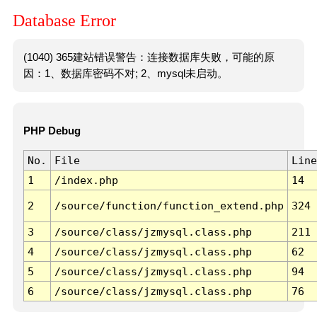
Database Error
(1040) 365建站错误警告：连接数据库失败，可能的原
因：1、数据库密码不对; 2、mysql未启动。
PHP Debug
No.
File
Line
1
/index.php
14
2
/source/function/function_extend.php
324
3
/source/class/jzmysql.class.php
211
4
/source/class/jzmysql.class.php
62
5
/source/class/jzmysql.class.php
94
6
/source/class/jzmysql.class.php
76