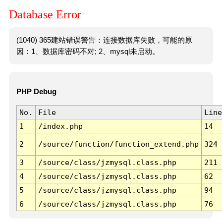
Database Error
(1040) 365建站错误警告：连接数据库失败，可能的原
因：1、数据库密码不对; 2、mysql未启动。
PHP Debug
No.
File
Line
1
/index.php
14
2
/source/function/function_extend.php
324
3
/source/class/jzmysql.class.php
211
4
/source/class/jzmysql.class.php
62
5
/source/class/jzmysql.class.php
94
6
/source/class/jzmysql.class.php
76