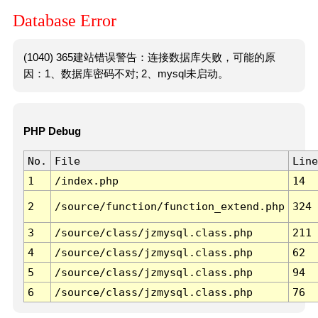
Database Error
(1040) 365建站错误警告：连接数据库失败，可能的原
因：1、数据库密码不对; 2、mysql未启动。
PHP Debug
No.
File
Line
1
/index.php
14
2
/source/function/function_extend.php
324
3
/source/class/jzmysql.class.php
211
4
/source/class/jzmysql.class.php
62
5
/source/class/jzmysql.class.php
94
6
/source/class/jzmysql.class.php
76