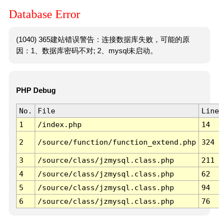
Database Error
(1040) 365建站错误警告：连接数据库失败，可能的原
因：1、数据库密码不对; 2、mysql未启动。
PHP Debug
No.
File
Line
1
/index.php
14
2
/source/function/function_extend.php
324
3
/source/class/jzmysql.class.php
211
4
/source/class/jzmysql.class.php
62
5
/source/class/jzmysql.class.php
94
6
/source/class/jzmysql.class.php
76