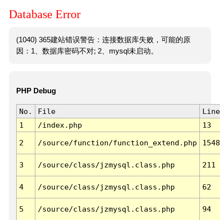
Database Error
(1040) 365建站错误警告：连接数据库失败，可能的原
因：1、数据库密码不对; 2、mysql未启动。
PHP Debug
No.
File
Line
1
/index.php
13
2
/source/function/function_extend.php
1548
3
/source/class/jzmysql.class.php
211
4
/source/class/jzmysql.class.php
62
5
/source/class/jzmysql.class.php
94