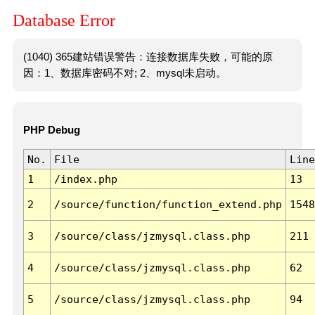
Database Error
(1040) 365建站错误警告：连接数据库失败，可能的原
因：1、数据库密码不对; 2、mysql未启动。
PHP Debug
No.
File
Line
1
/index.php
13
2
/source/function/function_extend.php
1548
3
/source/class/jzmysql.class.php
211
4
/source/class/jzmysql.class.php
62
5
/source/class/jzmysql.class.php
94