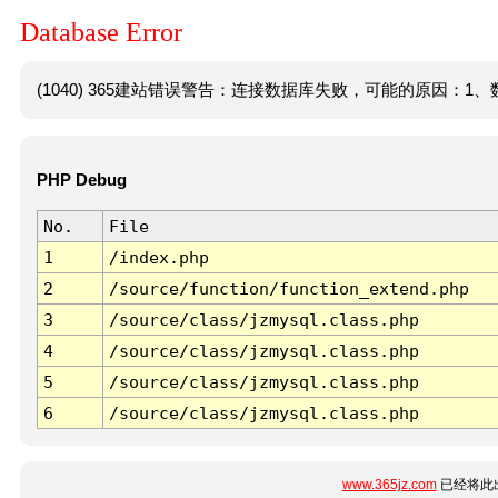
Database Error
(1040) 365建站错误警告：连接数据库失败，可能的原因：1、数
PHP Debug
No.
File
1
/index.php
2
/source/function/function_extend.php
3
/source/class/jzmysql.class.php
4
/source/class/jzmysql.class.php
5
/source/class/jzmysql.class.php
6
/source/class/jzmysql.class.php
www.365jz.com
已经将此