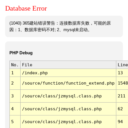
Database Error
(1040) 365建站错误警告：连接数据库失败，可能的原
因：1、数据库密码不对; 2、mysql未启动。
PHP Debug
No.
File
Line
1
/index.php
13
2
/source/function/function_extend.php
1548
3
/source/class/jzmysql.class.php
211
4
/source/class/jzmysql.class.php
62
5
/source/class/jzmysql.class.php
94