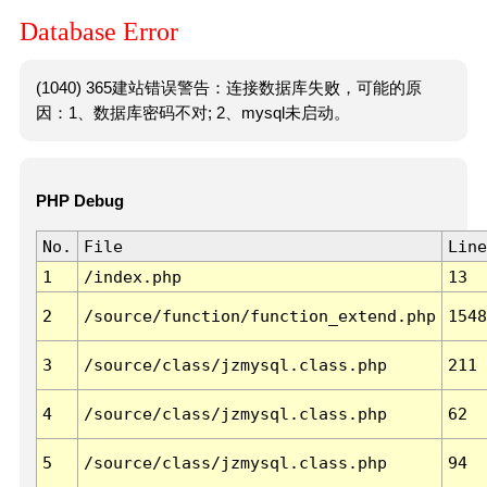
Database Error
(1040) 365建站错误警告：连接数据库失败，可能的原
因：1、数据库密码不对; 2、mysql未启动。
PHP Debug
No.
File
Line
1
/index.php
13
2
/source/function/function_extend.php
1548
3
/source/class/jzmysql.class.php
211
4
/source/class/jzmysql.class.php
62
5
/source/class/jzmysql.class.php
94