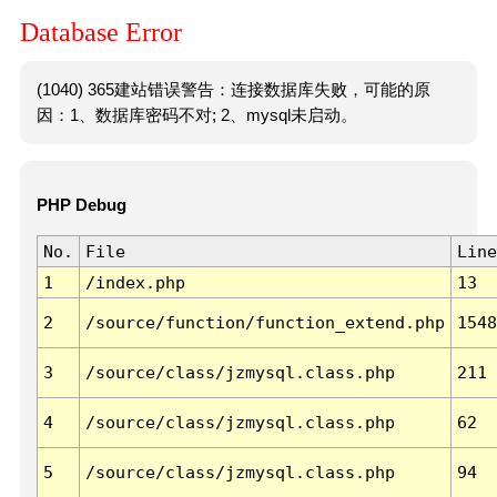
Database Error
(1040) 365建站错误警告：连接数据库失败，可能的原
因：1、数据库密码不对; 2、mysql未启动。
PHP Debug
No.
File
Line
1
/index.php
13
2
/source/function/function_extend.php
1548
3
/source/class/jzmysql.class.php
211
4
/source/class/jzmysql.class.php
62
5
/source/class/jzmysql.class.php
94