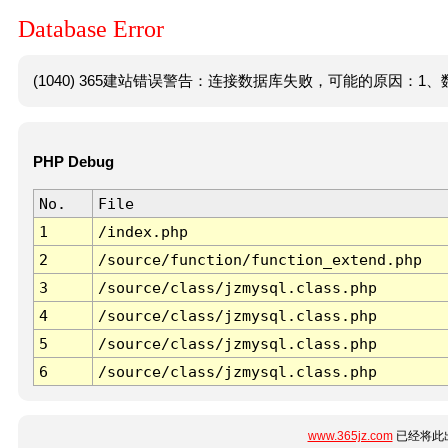
Database Error
(1040) 365建站错误警告：连接数据库失败，可能的原因：1、数
PHP Debug
No.
File
1
/index.php
2
/source/function/function_extend.php
3
/source/class/jzmysql.class.php
4
/source/class/jzmysql.class.php
5
/source/class/jzmysql.class.php
6
/source/class/jzmysql.class.php
www.365jz.com
已经将此