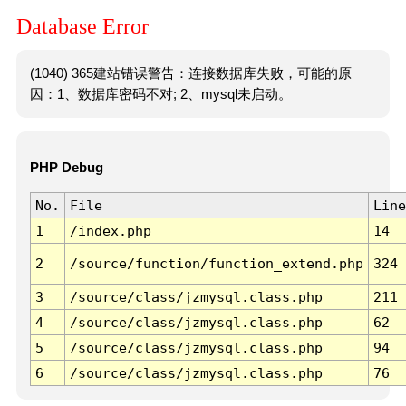
Database Error
(1040) 365建站错误警告：连接数据库失败，可能的原
因：1、数据库密码不对; 2、mysql未启动。
PHP Debug
No.
File
Line
1
/index.php
14
2
/source/function/function_extend.php
324
3
/source/class/jzmysql.class.php
211
4
/source/class/jzmysql.class.php
62
5
/source/class/jzmysql.class.php
94
6
/source/class/jzmysql.class.php
76