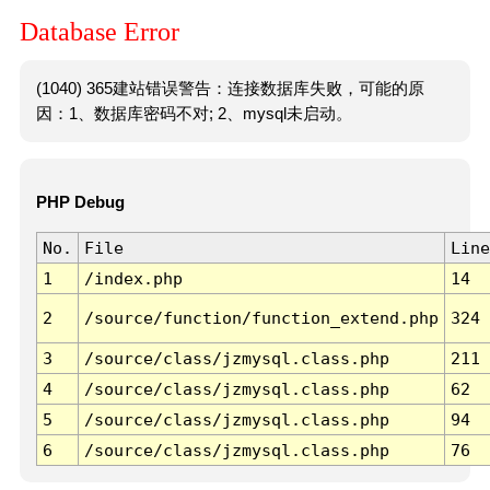
Database Error
(1040) 365建站错误警告：连接数据库失败，可能的原
因：1、数据库密码不对; 2、mysql未启动。
PHP Debug
No.
File
Line
1
/index.php
14
2
/source/function/function_extend.php
324
3
/source/class/jzmysql.class.php
211
4
/source/class/jzmysql.class.php
62
5
/source/class/jzmysql.class.php
94
6
/source/class/jzmysql.class.php
76