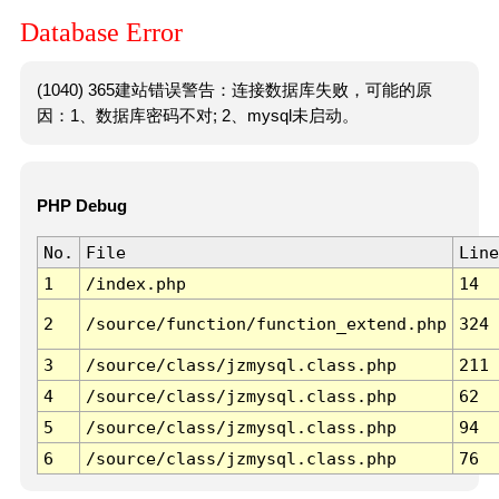
Database Error
(1040) 365建站错误警告：连接数据库失败，可能的原
因：1、数据库密码不对; 2、mysql未启动。
PHP Debug
No.
File
Line
1
/index.php
14
2
/source/function/function_extend.php
324
3
/source/class/jzmysql.class.php
211
4
/source/class/jzmysql.class.php
62
5
/source/class/jzmysql.class.php
94
6
/source/class/jzmysql.class.php
76