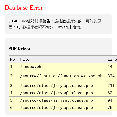
Database Error
(1040) 365建站错误警告：连接数据库失败，可能的原
因：1、数据库密码不对; 2、mysql未启动。
PHP Debug
No.
File
Line
1
/index.php
14
2
/source/function/function_extend.php
324
3
/source/class/jzmysql.class.php
211
4
/source/class/jzmysql.class.php
62
5
/source/class/jzmysql.class.php
94
6
/source/class/jzmysql.class.php
76