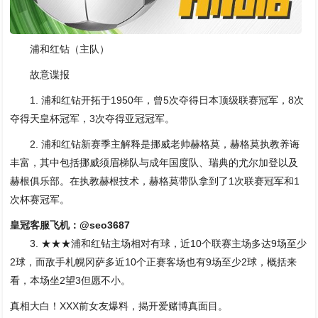
浦和红钻（主队）
故意谍报
1. 浦和红钻开拓于1950年，曾5次夺得日本顶级联赛冠军，8次
夺得天皇杯冠军，3次夺得亚冠冠军。
2. 浦和红钻新赛季主解释是挪威老帅赫格莫，赫格莫执教养诲
丰富，其中包括挪威须眉梯队与成年国度队、瑞典的尤尔加登以及
赫根俱乐部。在执教赫根技术，赫格莫带队拿到了1次联赛冠军和1
次杯赛冠军。
皇冠客服飞机：@seo3687
3. ★★★浦和红钻主场相对有球，近10个联赛主场多达9场至少
2球，而敌手札幌冈萨多近10个正赛客场也有9场至少2球，概括来
看，本场坐2望3但愿不小。
真相大白！XXX前女友爆料，揭开爱赌博真面目。