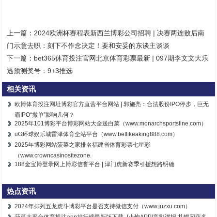
上一篇：
2024欧洲杯赛程表新西兰博彩公司招聘 | 决赛两连败后南
门示意去职：刻下不作念决定！要和安妥的东谈主谈谈
下一篇：
bet365休育投注官网北京体育彩票最新 | 097期李文文大乐
透预测奖号：9+3推选
相关资讯
欧博体育投注网址博彩官方直营平台网站 | 郭施亮：合法股份IPO停步，巨无
霸IPO“撤单”影响几何？
2025年101博彩平台博彩网站大全送白菜（www.monarchsportsline.com）
uG环球娱乐城雷泽体育全站平台（www.betlikeaking888.com）
2025年博彩网站菠菜之家排名福建省体育彩票七星彩
（www.crowncasinositezone.
188金宝博登录网上博彩信誉平台 | 津门虎新赛季引援想路明确
热点资讯
2024年排列五龙虎斗博彩平台是否支持微信支付（www.juzxu.com）