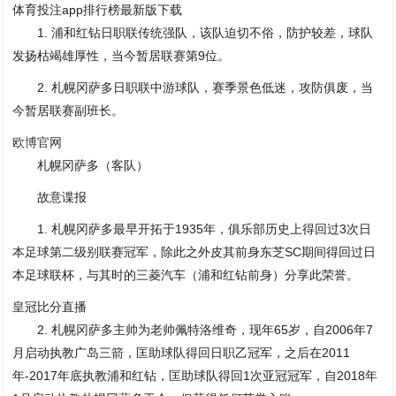
体育投注app排行榜最新版下载
1. 浦和红钻日职联传统强队，该队迫切不俗，防护较差，球队
发扬枯竭雄厚性，当今暂居联赛第9位。
2. 札幌冈萨多日职联中游球队，赛季景色低迷，攻防俱废，当
今暂居联赛副班长。
欧博官网
札幌冈萨多（客队）
故意谍报
1. 札幌冈萨多最早开拓于1935年，俱乐部历史上得回过3次日
本足球第二级别联赛冠军，除此之外皮其前身东芝SC期间得回过日
本足球联杯，与其时的三菱汽车（浦和红钻前身）分享此荣誉。
皇冠比分直播
2. 札幌冈萨多主帅为老帅佩特洛维奇，现年65岁，自2006年7
月启动执教广岛三箭，匡助球队得回日职乙冠军，之后在2011
年-2017年底执教浦和红钻，匡助球队得回1次亚冠冠军，自2018年