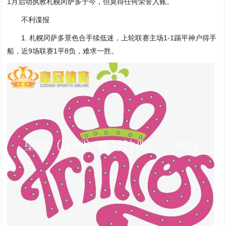
1月启动执教札幌冈萨多于今，但莫得任何荣誉入账。
不利谍报
1. 札幌冈萨多景色合手续低迷，上轮联赛主场1-1踢平神户得手
船，近9场联赛1平8负，难求一胜。