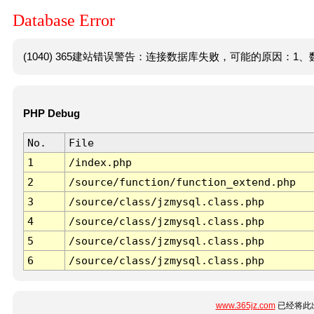
Database Error
(1040) 365建站错误警告：连接数据库失败，可能的原因：1、数
PHP Debug
No.
File
1
/index.php
2
/source/function/function_extend.php
3
/source/class/jzmysql.class.php
4
/source/class/jzmysql.class.php
5
/source/class/jzmysql.class.php
6
/source/class/jzmysql.class.php
www.365jz.com
已经将此