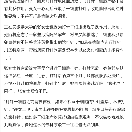
露馅其脸部凹下，因此前打针玻尿酸所致，而打针干细胞产物不会
有此反作用。吴女士心动后袭取了干细胞打针，收尾脸部出现红肿
和硬块，不得不赶赴病院袭取调养。
正在安徽读大学的张女士也因为打针干细胞出现了反作用。此前，
她随机意志了一家整形病院的雇主，对主义其推选了干细胞和胶原
卵白并称不错将关连药物带出病院打针，“如若在病院内进行打针，
用度特别高，带出病院打针只需要资本价以及支付相应的手续费即
可”。
张女士首肯后被带至货仓进行干细胞打针。打针完后，她脸部皮肤
运行发红、长痘、过敏。打针后的第三个月，脸部皮肤多处溃烂，
不得不赶赴病院调养。打针半年后，她的脸越来越浮肿，“像充气了
同样”。张女士后悔不已。
“打针干细胞之前需要体检，如果不相宜干细胞的打针圭臬，不成打
针。”许女士说，市面上许多医好意思机构打着干细胞口头进行脸部
抗衰打针，但好多干细胞产物莫得经由临床观测，不仅破钞者难以
判断真假，像她这么的专科东谈主士往往也无法别离。