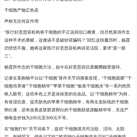
干细胞产物正热卖
声称无任何反作用
“医疗好意思容机构将干细胞的平正说得信口雌黄，但尽然莫得作念
这种手术的禀赋，这难谈不是破钞诓骗吗？”回忆这段履历时，杨霞
仍愤愤不服。她将这家医疗好意思容机构诉至法院，要求“退一赔
三”。
杨霞所作念的干细胞方法，如今在好意思容抗衰阛阓颇受接待。
记者在某购物平台以“干细胞”算作关节词搜索发现，“干细胞面膜”“干
细胞培养液”“干细胞精华”“苹果干细胞”“银座干细胞水”等一系列然而
映入眼帘。这些本色上齐是涂抹形的化妆品。以“干细胞精华”为例，
有保湿抗衰、提亮肤色的苹果干细胞精华，有再生发际线的干细胞
卵白液，还有改善皮肤胶原卵白的干细胞肽玻尿酸精华等，关连产
物每盒价钱为100元至300元不等。
在“细胞打针”关节词条下，提供“干细胞填充司法纹、泪沟、太阳
穴、面颊凹下、缔造川字纹”“胶原卵白干细胞填充泪沟”“干细胞填