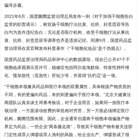
骗等步履。
2021年8月，国度阛阓监督治理总局发布一则《对于加强干细胞告白
监管的职责请示》，称宣扬干细胞疗法抗衰、抗癌、好意思容等告
白均为造作违纪告白；无论是否医疗机构，收受干细胞疗法从事抗
衰、抗癌、好意思容等调养也齐是违游记径。同庚9月，国度药品监
督治理局在其官网发布科普著作《“干细胞化妆品”是个伪观点》。
国度药品监督治理局药品审评中心的数据露馅，现在已公开47个干
细胞临床观测示意许可，稳健症包括阿尔兹海默病、特发性肺纤维
化、慢加急性（亚急性）肝短少等，并莫得“抗朽迈”这一项。
“干细胞本领兼具药品和医疗本领的双重属性，具体根据产物质质的
不同，有的更偏向药品，有的则更偏向于医疗本领。”北京大健康法
商团队认真东谈主邓勇考验说，对于企业而言，如果同一按医疗本
领治理，一方面滚动收费的审批相对穷苦，另一方面必须绑定医疗
机构，阛阓范围有限。因此，企业通常但愿将干细胞本领偏激产物
界定为药品，一些企业“两条腿走路”，导致其干细胞产物有被关连部
门定性成罪人绸缪或罪人渔利的风险，给企业出产、绸缪形成了很