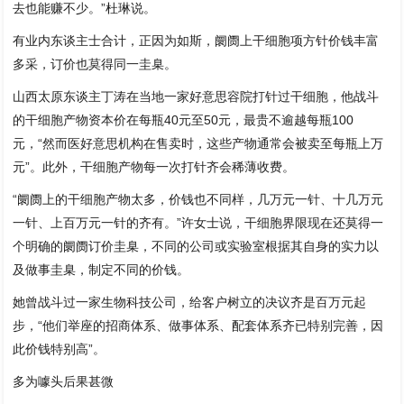
去也能赚不少。”杜琳说。
有业内东谈主士合计，正因为如斯，阛阓上干细胞项方针价钱丰富
多采，订价也莫得同一圭臬。
山西太原东谈主丁涛在当地一家好意思容院打针过干细胞，他战斗
的干细胞产物资本价在每瓶40元至50元，最贵不逾越每瓶100
元，“然而医好意思机构在售卖时，这些产物通常会被卖至每瓶上万
元”。此外，干细胞产物每一次打针齐会稀薄收费。
“阛阓上的干细胞产物太多，价钱也不同样，几万元一针、十几万元
一针、上百万元一针的齐有。”许女士说，干细胞界限现在还莫得一
个明确的阛阓订价圭臬，不同的公司或实验室根据其自身的实力以
及做事圭臬，制定不同的价钱。
她曾战斗过一家生物科技公司，给客户树立的决议齐是百万元起
步，“他们举座的招商体系、做事体系、配套体系齐已特别完善，因
此价钱特别高”。
多为噱头后果甚微