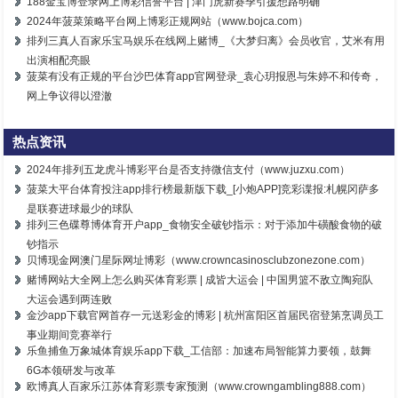
188金宝博登录网上博彩信誉平台 | 津门虎新赛季引援想路明确
2024年菠菜策略平台网上博彩正规网站（www.bojca.com）
排列三真人百家乐宝马娱乐在线网上赌博_《大梦归离》会员收官，艾米有用
出演相配亮眼
菠菜有没有正规的平台沙巴体育app官网登录_袁心玥报恩与朱婷不和传奇，
网上争议得以澄澈
热点资讯
2024年排列五龙虎斗博彩平台是否支持微信支付（www.juzxu.com）
菠菜大平台体育投注app排行榜最新版下载_[小炮APP]竞彩谍报:札幌冈萨多
是联赛进球最少的球队
排列三色碟尊博体育开户app_食物安全破钞指示：对于添加牛磺酸食物的破
钞指示
贝博现金网澳门星际网址博彩（www.crowncasinosclubzonezone.com）
赌博网站大全网上怎么购买体育彩票 | 成皆大运会 | 中国男篮不敌立陶宛队
大运会遇到两连败
金沙app下载官网首存一元送彩金的博彩 | 杭州富阳区首届民宿登第烹调员工
事业期间竞赛举行
乐鱼捕鱼万象城体育娱乐app下载_工信部：加速布局智能算力要领，鼓舞
6G本领研发与改革
欧博真人百家乐江苏体育彩票专家预测（www.crowngambling888.com）