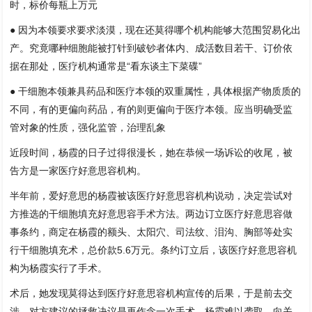
时，标价每瓶上万元
● 因为本领要求要求淡漠，现在还莫得哪个机构能够大范围贸易化出
产。究竟哪种细胞能被打针到破钞者体内、成活数目若干、订价依
据在那处，医疗机构通常是“看东谈主下菜碟”
● 干细胞本领兼具药品和医疗本领的双重属性，具体根据产物质质的
不同，有的更偏向药品，有的则更偏向于医疗本领。应当明确受监
管对象的性质，强化监管，治理乱象
近段时间，杨霞的日子过得很漫长，她在恭候一场诉讼的收尾，被
告方是一家医疗好意思容机构。
半年前，爱好意思的杨霞被该医疗好意思容机构说动，决定尝试对
方推选的干细胞填充好意思容手术方法。两边订立医疗好意思容做
事条约，商定在杨霞的额头、太阳穴、司法纹、泪沟、胸部等处实
行干细胞填充术，总价款5.6万元。条约订立后，该医疗好意思容机
构为杨霞实行了手术。
术后，她发现莫得达到医疗好意思容机构宣传的后果，于是前去交
涉。对方建议的拯救决议是再作念一次手术。杨霞难以袭取，向关