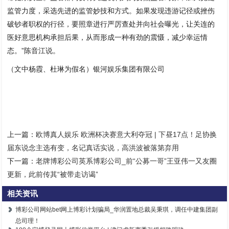
监管力度，采选先进的监管妙技和方式。如果发现违游记径或挫伤
破钞者职权的行径，要照章进行严厉查处并向社会曝光，让关连的
医好意思机构承担后果，从而形成一种有劲的震慑，减少幸运情
态。”陈音江说。
（文中杨霞、杜琳为假名）银河娱乐集团有限公司
上一篇：
欧博真人娱乐 欧洲杯决赛意大利夺冠 | 下昼17点！足协换
届东说念主选有变，名记真话实说，高洪波被落第弃用
下一篇：
老牌博彩公司英系博彩公司_前“公募一哥”王亚伟一又友圈
更新，此前传其“被带走访谒”
相关资讯
博彩公司网站bet网上博彩计划骗局_华润置地总裁吴秉琪，调任中建集团副
总司理！