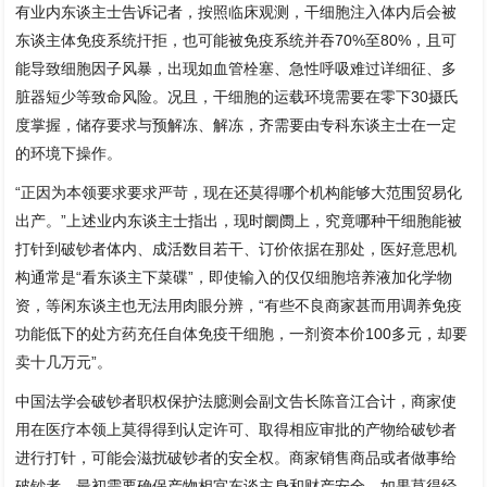
有业内东谈主士告诉记者，按照临床观测，干细胞注入体内后会被
东谈主体免疫系统扞拒，也可能被免疫系统并吞70%至80%，且可
能导致细胞因子风暴，出现如血管栓塞、急性呼吸难过详细征、多
脏器短少等致命风险。况且，干细胞的运载环境需要在零下30摄氏
度掌握，储存要求与预解冻、解冻，齐需要由专科东谈主士在一定
的环境下操作。
“正因为本领要求要求严苛，现在还莫得哪个机构能够大范围贸易化
出产。”上述业内东谈主士指出，现时阛阓上，究竟哪种干细胞能被
打针到破钞者体内、成活数目若干、订价依据在那处，医好意思机
构通常是“看东谈主下菜碟”，即使输入的仅仅细胞培养液加化学物
资，等闲东谈主也无法用肉眼分辨，“有些不良商家甚而用调养免疫
功能低下的处方药充任自体免疫干细胞，一剂资本价100多元，却要
卖十几万元”。
中国法学会破钞者职权保护法臆测会副文告长陈音江合计，商家使
用在医疗本领上莫得得到认定许可、取得相应审批的产物给破钞者
进行打针，可能会滋扰破钞者的安全权。商家销售商品或者做事给
破钞者，最初需要确保产物相宜东谈主身和财产安全。如果莫得经