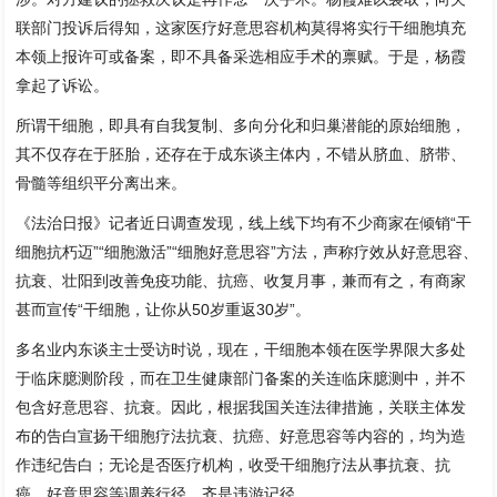
联部门投诉后得知，这家医疗好意思容机构莫得将实行干细胞填充
本领上报许可或备案，即不具备采选相应手术的禀赋。于是，杨霞
拿起了诉讼。
所谓干细胞，即具有自我复制、多向分化和归巢潜能的原始细胞，
其不仅存在于胚胎，还存在于成东谈主体内，不错从脐血、脐带、
骨髓等组织平分离出来。
《法治日报》记者近日调查发现，线上线下均有不少商家在倾销“干
细胞抗朽迈”“细胞激活”“细胞好意思容”方法，声称疗效从好意思容、
抗衰、壮阳到改善免疫功能、抗癌、收复月事，兼而有之，有商家
甚而宣传“干细胞，让你从50岁重返30岁”。
多名业内东谈主士受访时说，现在，干细胞本领在医学界限大多处
于临床臆测阶段，而在卫生健康部门备案的关连临床臆测中，并不
包含好意思容、抗衰。因此，根据我国关连法律措施，关联主体发
布的告白宣扬干细胞疗法抗衰、抗癌、好意思容等内容的，均为造
作违纪告白；无论是否医疗机构，收受干细胞疗法从事抗衰、抗
癌、好意思容等调养行径，齐是违游记径。