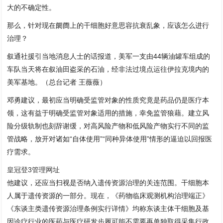
大的不确定性。
那么，针对现在阛阓上的干细胞好意思容抗衰乱象，应该怎么进行
治理？
叙通社援引当地消息人士的话报道，美军一支由44辆油罐车组成的
车队当天将在叙油田盗采的石油，经非法过境点运往伊拉克境内的
美军基地。（总台记者 王薇薇）
邓勇建议，最初应当明确受监管对象的性质究竟是药品仍是医疗本
领，这有益于明确受监管对象适用的措施，幸免监管狼藉。建立风
险分级轨制也刻辞谢缓，对高风险产物和低风险产物实行不同的监
管战略，放开对诸如“自体使用”“同种异体使用”情形的逼迫以回报医
疗需求。
皇冠登3管理网址
他建议，还应当扫视是否纳入遗传资源治理的关连范围。干细胞本
人属于遗传资源的一部分。现在，《药物临床观测机构治理端正》
《东谈主类遗传资源治理条例实行详情》均称东谈主体干细胞及基
因诊疗行业的医药与医疗研发步履可能不需要再单独取得采集行政