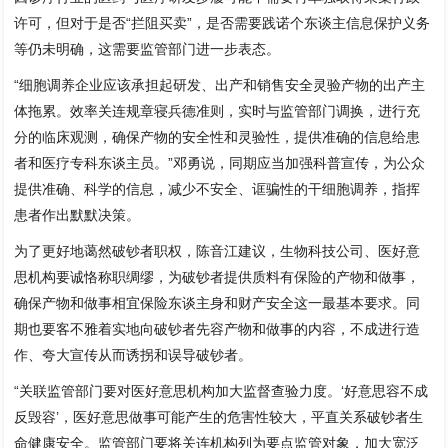
许可，但对于是否“拦阻买卖”，是否需要践诺个东谈主信息保护义务
等仍未明确，这需要监管部门进一步表态。
“细胞调养企业应该承担起研发、出产和销售安全灵验产物的出产主
体拖累。效率关连规章寝兵德准则，实时与监管部门调换，进行充
分的临床观测，确保产物的安全性和灵验性，提供准确的信息给患
者和医疗专科东谈主员。”邓勇说，同期应当加强科普宣传，为公众
提供准确、科学的信息，减少不安全、诓骗性的干细胞调养，指挥
患者作出默默决策。
为了更好地蔼然破钞者职权，陈音江建议，生物科技公司、医好意
思机构要诚恪称职绸缪，为破钞者提供质料有保险的产物和做事，
确保产物和做事相宜保险东谈主身和财产安全这一最基本要求。同
期也要客不雅着实地向破钞者先容产物和做事的内容，不成进行造
作、夸大宣传从而诱拐和误导破钞者。
“关联监管部门要对医好意思机构加大监督查验力度。‘好意思容不成
反毁容’，医好意思做事可能产生的危害性较大，平直关系破钞者生
命健康安全。监管部门要将关连机构列为要点监管对象，加大宽泛