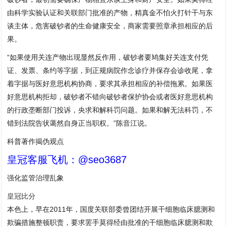
由科学实验认证和关联部门批准的产物，精真金不怕火打针干与东
谈主体，危害破钞者的生命健康安全，商家需要照章承担相应的后
果。
“如果使用关连产物出现显然反作用，破钞者要鸠集好关连支付凭
证、发票、条约等字据，到正规病院作念诊疗并保存会诊收尾，拿
着字据与医好意思机构协商，要求其承担相应的补偿拖累。如果医
好意思机构拒却，破钞者不错向破钞者保护协会或者医好意思机构
的行政垄断部门投诉，央求和解科罚问题。如果和解无法科罚，不
错到法院告状蔼然自身正当职权。”陈音江说。
科普著作揭伪观点
皇冠客服飞机：@seo3687
强化监管治理乱象
皇冠比分
本色上，早在2011年，国度关联部委曾团结开展干细胞临床臆测和
欺骗措施整顿职责，要求罢手莫得经由批准的干细胞临床臆测和欺