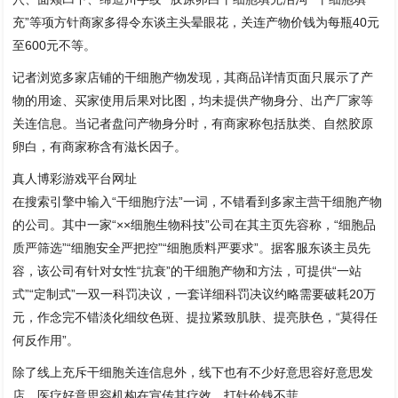
充”等项方针商家多得令东谈主头晕眼花，关连产物价钱为每瓶40元
至600元不等。
记者浏览多家店铺的干细胞产物发现，其商品详情页面只展示了产
物的用途、买家使用后果对比图，均未提供产物身分、出产厂家等
关连信息。当记者盘问产物身分时，有商家称包括肽类、自然胶原
卵白，有商家称含有滋长因子。
真人博彩游戏平台网址
在搜索引擎中输入“干细胞疗法”一词，不错看到多家主营干细胞产物
的公司。其中一家“××细胞生物科技”公司在其主页先容称，“细胞品
质严筛选”“细胞安全严把控”“细胞质料严要求”。据客服东谈主员先
容，该公司有针对女性“抗衰”的干细胞产物和方法，可提供“一站
式”“定制式”一双一科罚决议，一套详细科罚决议约略需要破耗20万
元，作念完不错淡化细纹色斑、提拉紧致肌肤、提亮肤色，“莫得任
何反作用”。
除了线上充斥干细胞关连信息外，线下也有不少好意思容好意思发
店、医疗好意思容机构在宣传其疗效，打针价钱不菲。