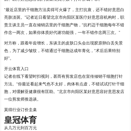
“最近店里的干细胞方法卖得可火爆了，主打抗衰，还不错好意思白
亮肤淡斑。”记者近日看望北京市向阳区某医疗好意思容机构时，职
责主谈主员一直在倾销店里的干细胞产物，“抗朽迈干细胞每年不错
作念一两次，如果你体质好代谢功能强，一年不错作念两三次。”
对方称，跟着年齿增长，东谈主的皮肤口头会出现胶原卵白丢失景
色，为了减少皱纹，不错通过干细胞达成年青化，“术后后果特别
好”。
开云体育入口
记者在线下看望时扫视到，甚而有剪发店也在宣传倾销干细胞打针
方法。“你最近看起来气色不太好，肉体有点虚，不错试试打针干细
胞，对缓解亚健康很有匡助。”北京市向阳区某好意思容好意思发店
一位剪发师推选谈。
莫得行业订价圭臬
皇冠体育
从几万元到百万元