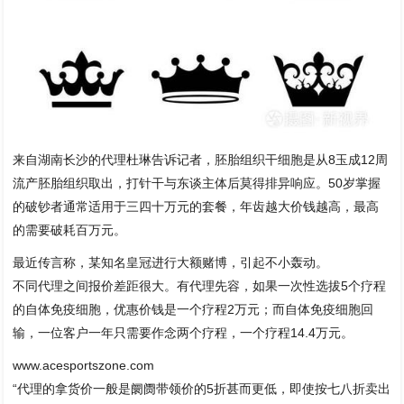
来自湖南长沙的代理杜琳告诉记者，胚胎组织干细胞是从8玉成12周
流产胚胎组织取出，打针干与东谈主体后莫得排异响应。50岁掌握
的破钞者通常适用于三四十万元的套餐，年齿越大价钱越高，最高
的需要破耗百万元。
最近传言称，某知名皇冠进行大额赌博，引起不小轰动。
不同代理之间报价差距很大。有代理先容，如果一次性选拔5个疗程
的自体免疫细胞，优惠价钱是一个疗程2万元；而自体免疫细胞回
输，一位客户一年只需要作念两个疗程，一个疗程14.4万元。
www.acesportszone.com
“代理的拿货价一般是阛阓带领价的5折甚而更低，即使按七八折卖出