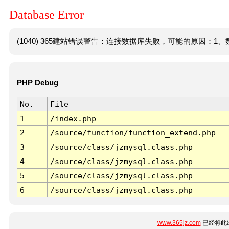
Database Error
(1040) 365建站错误警告：连接数据库失败，可能的原因：1、数
PHP Debug
No.
File
1
/index.php
2
/source/function/function_extend.php
3
/source/class/jzmysql.class.php
4
/source/class/jzmysql.class.php
5
/source/class/jzmysql.class.php
6
/source/class/jzmysql.class.php
www.365jz.com
已经将此