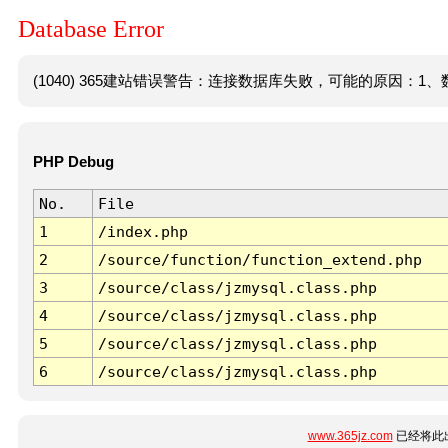
Database Error
(1040) 365建站错误警告：连接数据库失败，可能的原因：1、数
PHP Debug
No.
File
1
/index.php
2
/source/function/function_extend.php
3
/source/class/jzmysql.class.php
4
/source/class/jzmysql.class.php
5
/source/class/jzmysql.class.php
6
/source/class/jzmysql.class.php
www.365jz.com
已经将此