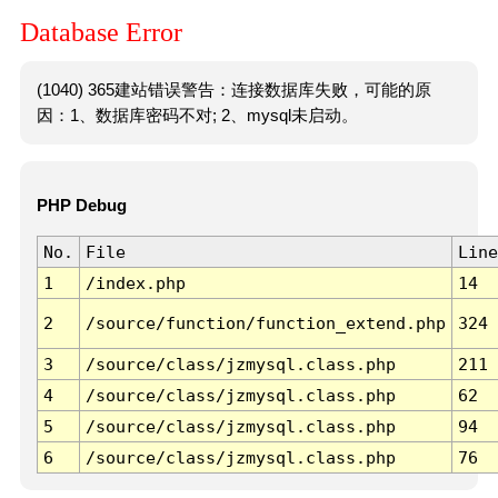
Database Error
(1040) 365建站错误警告：连接数据库失败，可能的原
因：1、数据库密码不对; 2、mysql未启动。
PHP Debug
No.
File
Line
1
/index.php
14
2
/source/function/function_extend.php
324
3
/source/class/jzmysql.class.php
211
4
/source/class/jzmysql.class.php
62
5
/source/class/jzmysql.class.php
94
6
/source/class/jzmysql.class.php
76