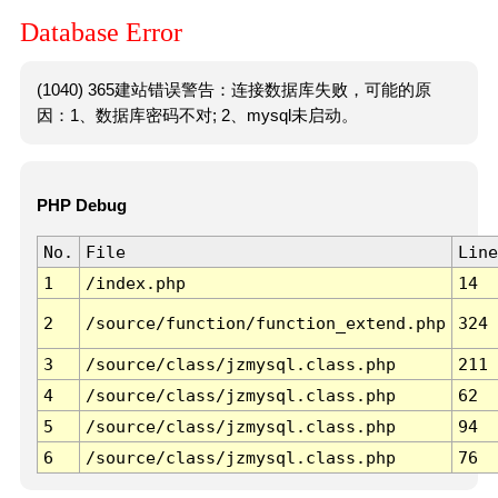
Database Error
(1040) 365建站错误警告：连接数据库失败，可能的原
因：1、数据库密码不对; 2、mysql未启动。
PHP Debug
No.
File
Line
1
/index.php
14
2
/source/function/function_extend.php
324
3
/source/class/jzmysql.class.php
211
4
/source/class/jzmysql.class.php
62
5
/source/class/jzmysql.class.php
94
6
/source/class/jzmysql.class.php
76