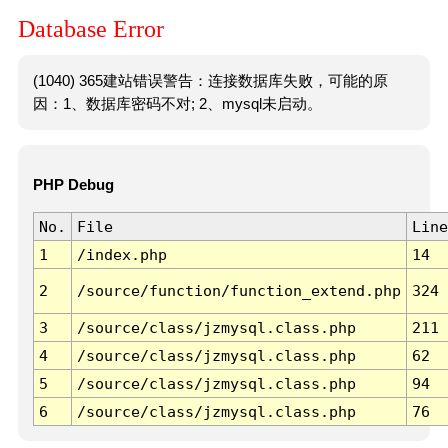
Database Error
(1040) 365建站错误警告：连接数据库失败，可能的原
因：1、数据库密码不对; 2、mysql未启动。
PHP Debug
No.
File
Line
1
/index.php
14
2
/source/function/function_extend.php
324
3
/source/class/jzmysql.class.php
211
4
/source/class/jzmysql.class.php
62
5
/source/class/jzmysql.class.php
94
6
/source/class/jzmysql.class.php
76