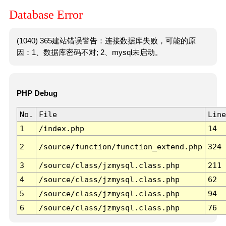
Database Error
(1040) 365建站错误警告：连接数据库失败，可能的原
因：1、数据库密码不对; 2、mysql未启动。
PHP Debug
No.
File
Line
1
/index.php
14
2
/source/function/function_extend.php
324
3
/source/class/jzmysql.class.php
211
4
/source/class/jzmysql.class.php
62
5
/source/class/jzmysql.class.php
94
6
/source/class/jzmysql.class.php
76