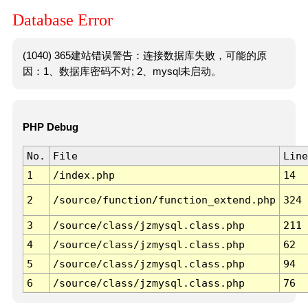
Database Error
(1040) 365建站错误警告：连接数据库失败，可能的原
因：1、数据库密码不对; 2、mysql未启动。
PHP Debug
No.
File
Line
1
/index.php
14
2
/source/function/function_extend.php
324
3
/source/class/jzmysql.class.php
211
4
/source/class/jzmysql.class.php
62
5
/source/class/jzmysql.class.php
94
6
/source/class/jzmysql.class.php
76